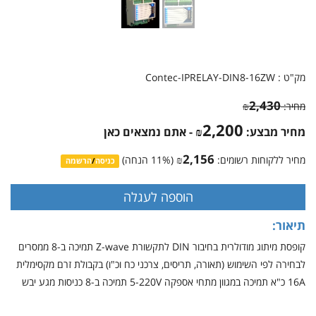
מק"ט :
Contec-IPRELAY-DIN8-16ZW
2,430
מחיר:
₪
2,200
מחיר מבצע:
₪
- אתם נמצאים כאן
2,156
מחיר ללקוחות רשומים:
₪
(
% הנחה)
11
כניסה
/
הרשמה
תיאור:
קופסת מיתוג מודולרית בחיבור DIN לתקשורת Z-wave תמיכה ב-8 ממסרים
לבחירה לפי השימוש (תאורה, תריסים, צרכני כח וכ"ו) בקבולת זרם מקסימלית
16A כ"א תמיכה במגוון מתחי אספקה 5-220V תמיכה ב-8 כניסות מגע יבש