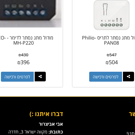
מודול מתג נסתר לתריס Philio-
מודול מתג נסת
MH-P220
PAN08
₪
430
₪
547
₪
396
₪
504
לפרטים ורכישה
לפרטים ורכישה
ר
דברו איתנו :)
אבי אביצרור
כתובת:
מקווה ישראל 3, חדרה
נו!