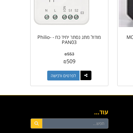
ר לדימר - MCO-
מודול מתג נסתר יחיד כח - Philio-
PAN03
₪
553
₪
509
לפרטים ורכישה
עוד...