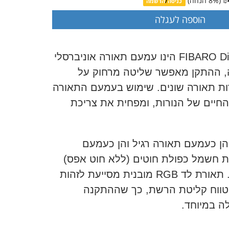
₪
(
% הנחה)
8
כניסה
/
הרשמה
מודול נסתר FIBARO Dimmer הינו עמעם תאורה אוניברסלי
, ההתקן מאפשר שליטה מרחוק על
ת תאורה שונים. שימוש בעמעם התאורה
חיים של הנורות, ומפחית את צריכת
משמש הן כעמעם תאורה רגיל והן כעמעם
 חשמל כפולת חוטים (ללא חוט אפס)
או משולשת חוטים. תאורת לד RGB מובנית מסייעת לזהות
טווח קליטת הרשת, כך שההתקנה
ה במיוחד.