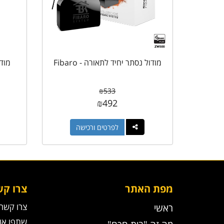
מודול נסתר יחיד לתאורה - Fibaro
₪
533
₪
492
לפרטים ורכישה
מפת האתר
צרו קש
צרו קשר
ראשי
שתפו אות