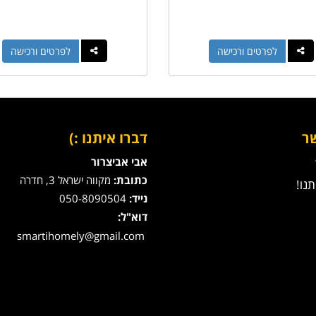
לפרטים ורכישה
לפרטים ורכישה
ר
דברו איתנו :)
אבי אביצרור
כתובת:
מקווה ישראל 3, חדרה
נו!
נייד:
050-8090504
דוא"ל:
smartihomely@gmail.com