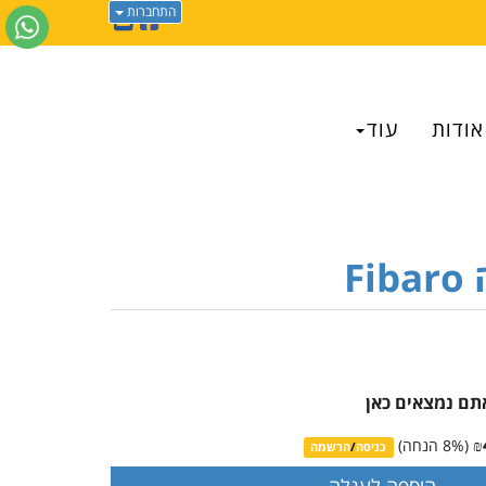
התחברות
אודות
עוד
F
אתם נמצאים כאן
₪
(
% הנחה)
8
כניסה
/
הרשמה