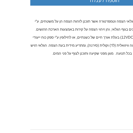
צפה של FIBARO הינו גלאי הצפה וטמפרטורה אשר תוכנן לזהות הצפה הן על משטחים, ע"י
ם בגוף הגלאי, והן זיהוי הצפה על קירות באמצעות הארכת הרגשים.
הגלאי ניתן להפעלה ע"י סוללה (12VDC) בעלת אורך חיים של כשנתיים, או לחילופין ע"י ספק כוח ייעודי
לת התראה וויזואלית (לד) וקולית (סירנה), ומתריע מידית בעת הצפה. הגלאי רגיש
כל תנועה. מוגן מפני שקיעה ותוכנן לצוף על פני המים.